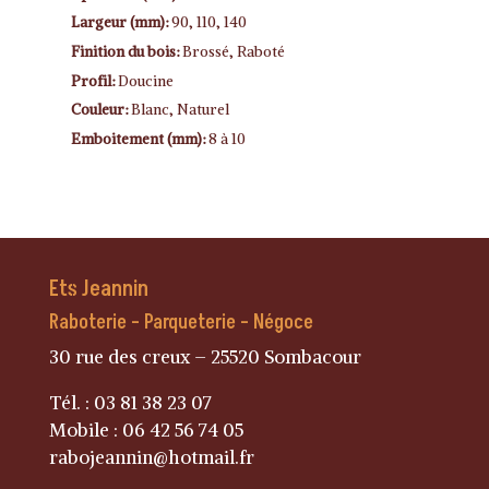
Largeur (mm):
90, 110, 140
Finition du bois:
Brossé, Raboté
Profil:
Doucine
Couleur:
Blanc, Naturel
Emboitement (mm):
8 à 10
Ets Jeannin
Raboterie – Parqueterie – Négoce
30 rue des creux – 25520 Sombacour
Tél. : 03 81 38 23 07
Mobile : 06 42 56 74 05
rabojeannin@hotmail.fr